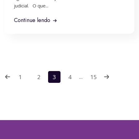
judicial. O que...
Continue lendo
Paginação
1
2
3
4
15
…
de
posts