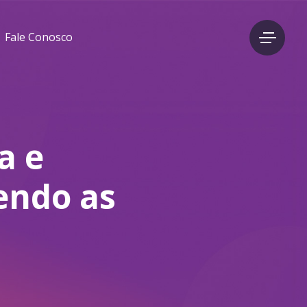
Fale Conosco
a e
endo as