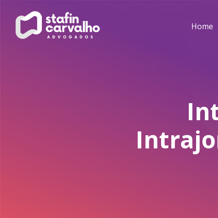
Home
In
Intraj