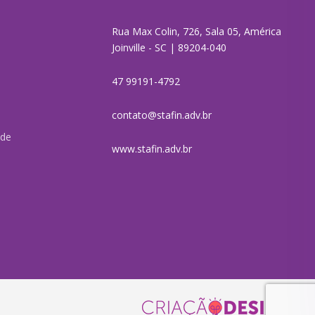
Rua Max Colin, 726, Sala 05, América
Joinville - SC | 89204-040
47 99191-4792
contato@stafin.adv.br
ade
www.stafin.adv.br