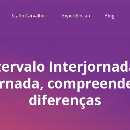
Stafin Carvalho
Experiência
Blog
tervalo Interjornad
ornada, compreend
diferenças