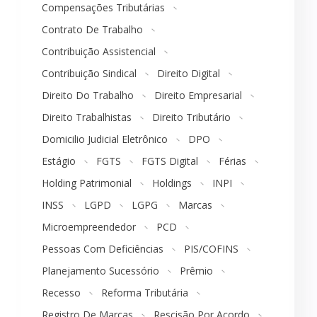
Compensações Tributárias
Contrato De Trabalho
Contribuição Assistencial
Contribuição Sindical
Direito Digital
Direito Do Trabalho
Direito Empresarial
Direito Trabalhistas
Direito Tributário
Domicilio Judicial Eletrônico
DPO
Estágio
FGTS
FGTS Digital
Férias
Holding Patrimonial
Holdings
INPI
INSS
LGPD
LGPG
Marcas
Microempreendedor
PCD
Pessoas Com Deficiências
PIS/COFINS
Planejamento Sucessório
Prêmio
Recesso
Reforma Tributária
Registro De Marcas
Rescisão Por Acordo