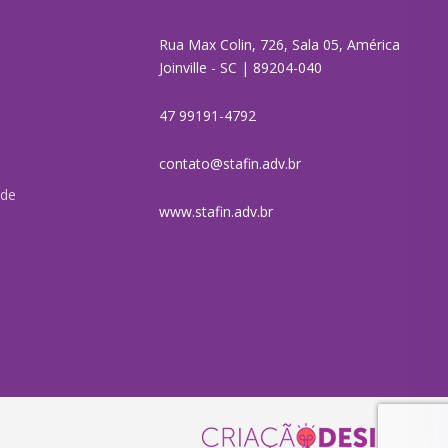
Rua Max Colin, 726, Sala 05, América
Joinville - SC | 89204-040
47 99191-4792
contato@stafin.adv.br
ade
www.stafin.adv.br