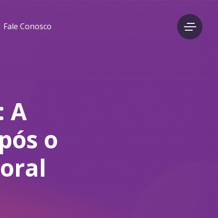
Fale Conosco
: A
após o
oral