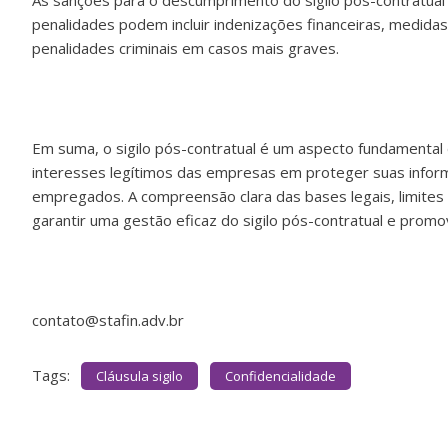
As sanções para o descumprimento do sigilo pós-contratua
penalidades podem incluir indenizações financeiras, medidas
penalidades criminais em casos mais graves.
Em suma, o sigilo pós-contratual é um aspecto fundamental 
interesses legítimos das empresas em proteger suas inform
empregados. A compreensão clara das bases legais, limites é
garantir uma gestão eficaz do sigilo pós-contratual e promo
contato@stafin.adv.br
Tags:
Cláusula sigilo
Confidencialidade