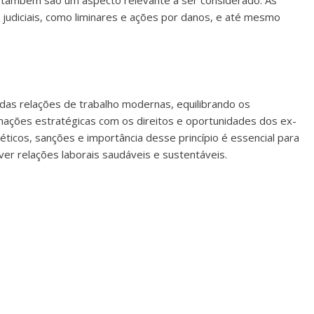
l também são um aspecto relevante a ser considerado. As
 judiciais, como liminares e ações por danos, e até mesmo
das relações de trabalho modernas, equilibrando os
ações estratégicas com os direitos e oportunidades dos ex-
ticos, sanções e importância desse princípio é essencial para
ver relações laborais saudáveis e sustentáveis.