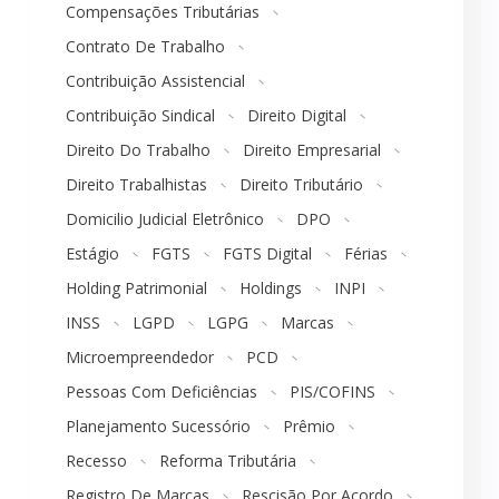
Compensações Tributárias
Contrato De Trabalho
Contribuição Assistencial
Contribuição Sindical
Direito Digital
Direito Do Trabalho
Direito Empresarial
Direito Trabalhistas
Direito Tributário
Domicilio Judicial Eletrônico
DPO
Estágio
FGTS
FGTS Digital
Férias
Holding Patrimonial
Holdings
INPI
INSS
LGPD
LGPG
Marcas
Microempreendedor
PCD
Pessoas Com Deficiências
PIS/COFINS
Planejamento Sucessório
Prêmio
Recesso
Reforma Tributária
Registro De Marcas
Rescisão Por Acordo