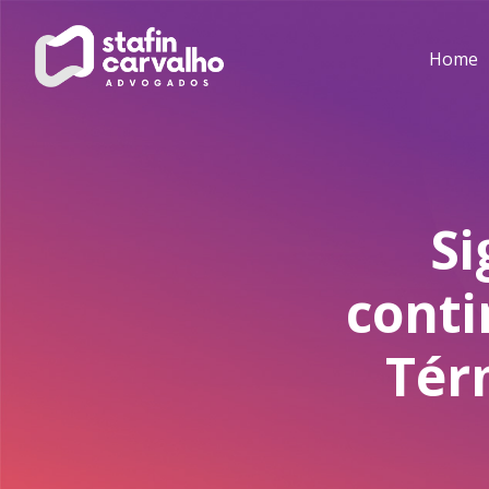
Home
Si
conti
Tér