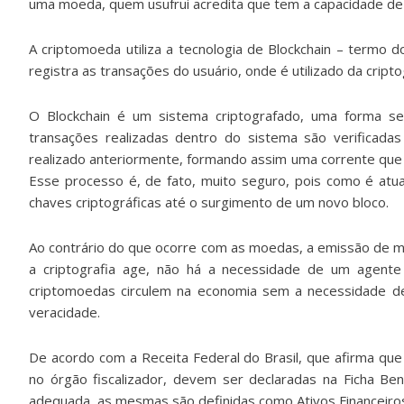
uma moeda, quem usufrui acredita que tem a capacidade de 
A criptomoeda utiliza a tecnologia de Blockchain – termo d
registra as transações do usuário, onde é utilizado da crip
O Blockchain é um sistema criptografado, uma forma s
transações realizadas dentro do sistema são verificad
realizado anteriormente, formando assim uma corrente que 
Esse processo é, de fato, muito seguro, pois como é atu
chaves criptográficas até o surgimento de um novo bloco.
Ao contrário do que ocorre com as moedas, a emissão de m
a criptografia age, não há a necessidade de um agente 
criptomoedas circulem na economia sem a necessidade de 
veracidade.
De acordo com a Receita Federal do Brasil, que afirma qu
no órgão fiscalizador, devem ser declaradas na Ficha Ben
adequada, as mesmas são definidas como Ativos Financeiros