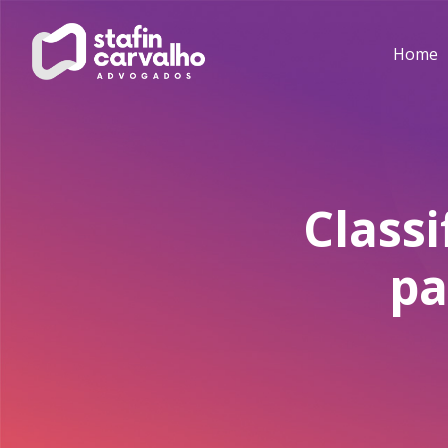
Home
Class
pa