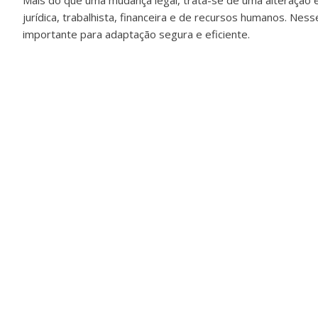
Mais do que uma mudança legal, trata-se de uma alteração e
jurídica, trabalhista, financeira e de recursos humanos. Nes
importante para adaptação segura e eficiente.