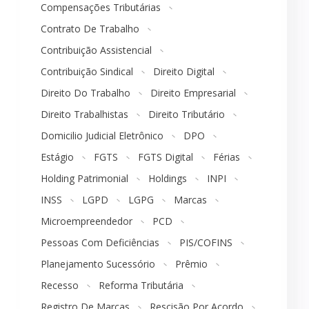
Compensações Tributárias
Contrato De Trabalho
Contribuição Assistencial
Contribuição Sindical
Direito Digital
Direito Do Trabalho
Direito Empresarial
Direito Trabalhistas
Direito Tributário
Domicilio Judicial Eletrônico
DPO
Estágio
FGTS
FGTS Digital
Férias
Holding Patrimonial
Holdings
INPI
INSS
LGPD
LGPG
Marcas
Microempreendedor
PCD
Pessoas Com Deficiências
PIS/COFINS
Planejamento Sucessório
Prêmio
Recesso
Reforma Tributária
Registro De Marcas
Rescisão Por Acordo