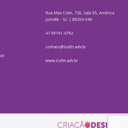
Rua Max Colin, 726, Sala 05, América
Joinville - SC | 89204-040
47 99191-4792
contato@stafin.adv.br
ade
www.stafin.adv.br