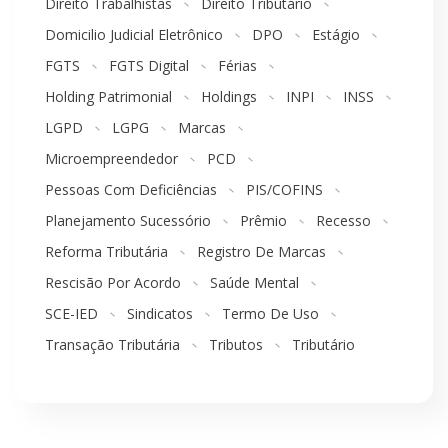
Direito Trabalhistas
Direito Tributário
Domicilio Judicial Eletrônico
DPO
Estágio
FGTS
FGTS Digital
Férias
Holding Patrimonial
Holdings
INPI
INSS
LGPD
LGPG
Marcas
Microempreendedor
PCD
Pessoas Com Deficiências
PIS/COFINS
Planejamento Sucessório
Prêmio
Recesso
Reforma Tributária
Registro De Marcas
Rescisão Por Acordo
Saúde Mental
SCE-IED
Sindicatos
Termo De Uso
Transação Tributária
Tributos
Tributário