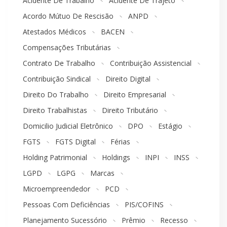
Acidente De Trabalho
Acidente De Trajeto
Acordo Mútuo De Rescisão
ANPD
Atestados Médicos
BACEN
Compensações Tributárias
Contrato De Trabalho
Contribuição Assistencial
Contribuição Sindical
Direito Digital
Direito Do Trabalho
Direito Empresarial
Direito Trabalhistas
Direito Tributário
Domicilio Judicial Eletrônico
DPO
Estágio
FGTS
FGTS Digital
Férias
Holding Patrimonial
Holdings
INPI
INSS
LGPD
LGPG
Marcas
Microempreendedor
PCD
Pessoas Com Deficiências
PIS/COFINS
Planejamento Sucessório
Prêmio
Recesso